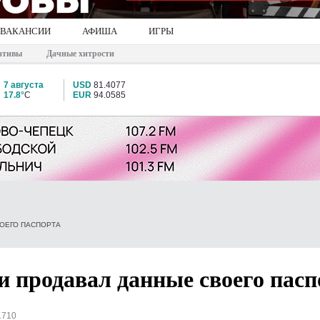
ВАКАНСИИ
АФИША
ИГРЫ
ативы
Дачные хитрости
7 августа
USD
81.4077
17.8°
C
EUR
94.0585
ВОЕГО ПАСПОРТА
и продавал данные своего пасп
1710