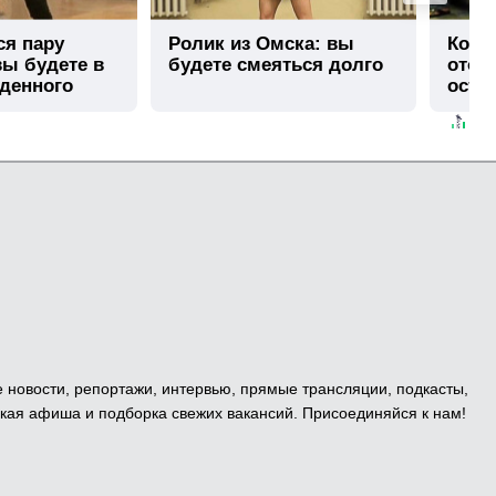
ся пару
Ролик из Омска: вы
Коро
вы будете в
будете смеяться долго
отож
иденного
оста
е новости, репортажи, интервью, прямые трансляции, подкасты,
кая афиша и подборка свежих вакансий. Присоединяйся к нам!