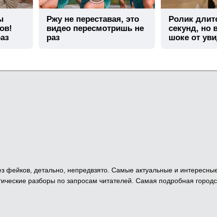
ы
Ржу не переставая, это
Ролик длит
ов!
видео пересмотришь не
секунд, но 
аз
раз
шоке от ув
 Без фейков, детально, непредвзято. Самые актуальные и интересны
ические разборы по запросам читателей. Самая подробная городс