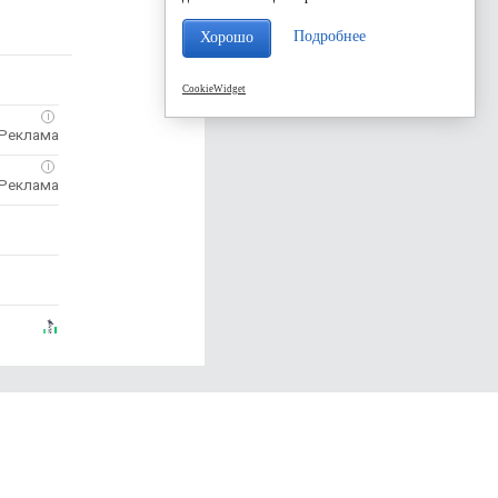
Подробнее
Хорошо
CookieWidget
i
i