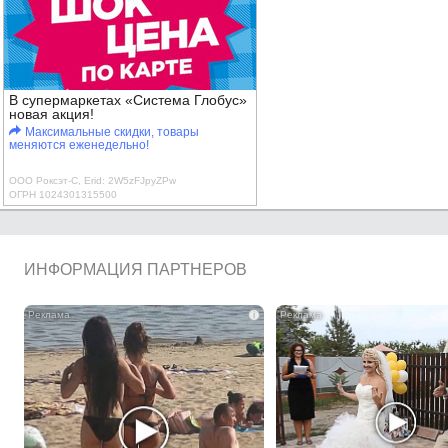
В супермаркетах «Система Глобус»
новая акция!
Максимальные скидки, товары
меняются еженедельно!
ООО Роксэт-С, Erid: 2W5zFJpyZPw
ОГРН 1024301315500
ИНФОРМАЦИЯ ПАРТНЕРОВ
i