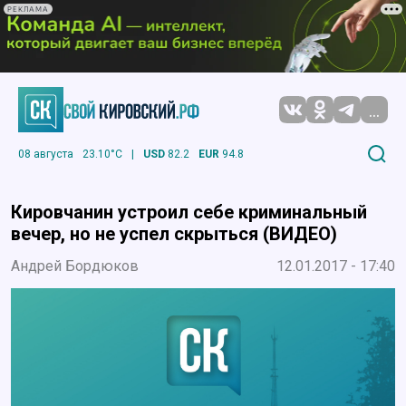
РЕКЛАМА
...
08 августа
23.10°C
|
USD
82.2
EUR
94.8
Кировчанин устроил себе криминальный
вечер, но не успел скрыться (ВИДЕО)
Андрей Бордюков
12.01.2017 - 17:40