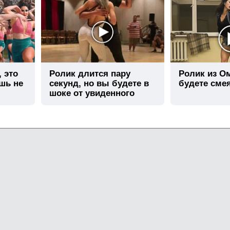
, это
Ролик длится пару
Ролик из О
шь не
секунд, но вы будете в
будете сме
шоке от увиденного