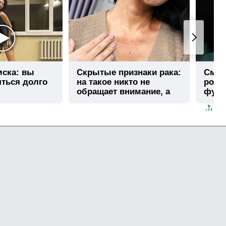
мска: вы
Скрытые признаки рака:
Смол
яться долго
на такое никто не
росс
обращает внимание, а
футб
зря!
стра