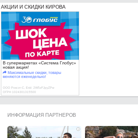
АКЦИИ И СКИДКИ КИРОВА
В супермаркетах «Система Глобус»
новая акция!
Максимальные скидки, товары
меняются еженедельно!
ООО Роксэт-С, Erid: 2W5zFJpyZPw
ОГРН 1024301315500
ИНФОРМАЦИЯ ПАРТНЕРОВ
i