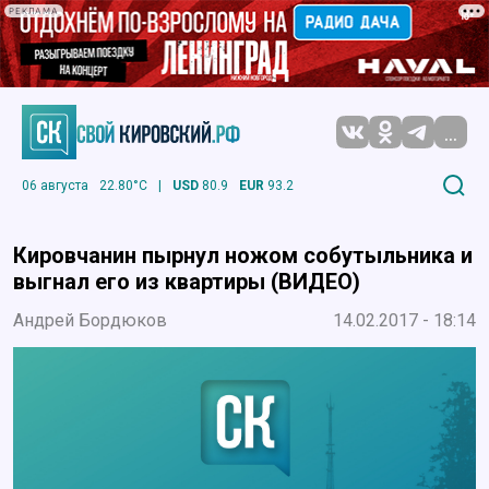
РЕКЛАМА
...
06 августа
22.80°C
|
USD
80.9
EUR
93.2
Кировчанин пырнул ножом собутыльника и
выгнал его из квартиры (ВИДЕО)
Андрей Бордюков
14.02.2017 - 18:14