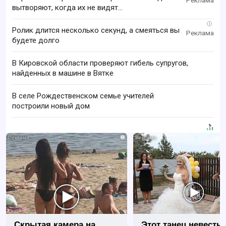
вытворяют, когда их не видят...
i
Ролик длится несколько секунд, а смеяться вы
будете долго
В Кировской области проверяют гибель супругов,
найденных в машине в Вятке
В селе Рождественском семье учителей
построили новый дом
i
Скрытая камера на
Этот танец невесты