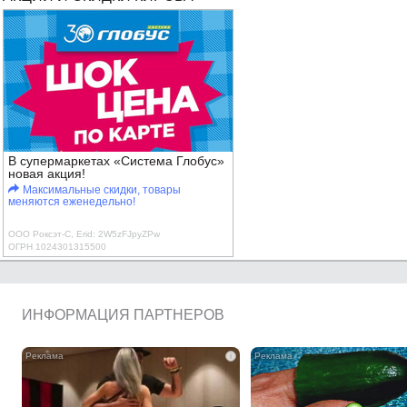
В супермаркетах «Система Глобус»
новая акция!
Максимальные скидки, товары
меняются еженедельно!
ООО Роксэт-С, Erid: 2W5zFJpyZPw
ОГРН 1024301315500
ИНФОРМАЦИЯ ПАРТНЕРОВ
i