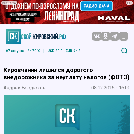
РЕКЛАМА
...
07 августа
24.70°C
|
USD
82.2
EUR
94.8
Кировчанин лишился дорогого
внедорожника за неуплату налогов (ФОТО)
Андрей Бордюков
08.12.2016 - 16:00