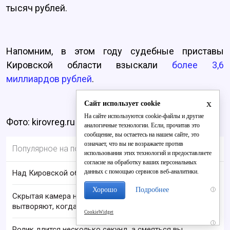
тысяч рублей.
Напомним, в этом году судебные приставы
Кировской области взыскали
более 3,6
миллиардов рублей
.
x
Сайт использует cookie
На сайте используются cookie-файлы и другие
Фото: kirovreg.ru
аналогичные технологии. Если, прочитав это
сообщение, вы остаетесь на нашем сайте, это
означает, что вы не возражаете против
Популярное на портале
использования этих технологий и предоставляете
согласие на обработку ваших персональных
данных с помощью сервисов веб-аналитики.
Над Кировской областью сбили БПЛА
Хорошо
Подробнее
i
Скрытая камера на пляже Крыма: Что люди
вытворяют, когда их не видят...
CookieWidget
i
Ролик длится несколько секунд, а смеяться вы