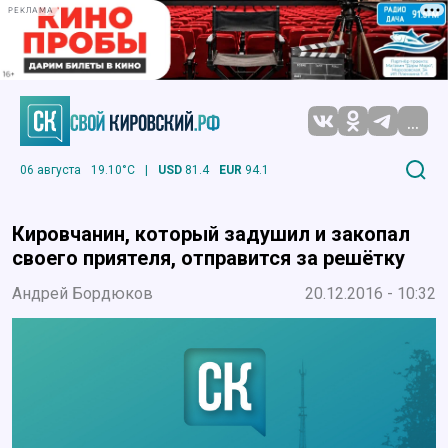
РЕКЛАМА
...
06 августа
19.10°C
|
USD
81.4
EUR
94.1
Кировчанин, который задушил и закопал
своего приятеля, отправится за решётку
Андрей Бордюков
20.12.2016 - 10:32