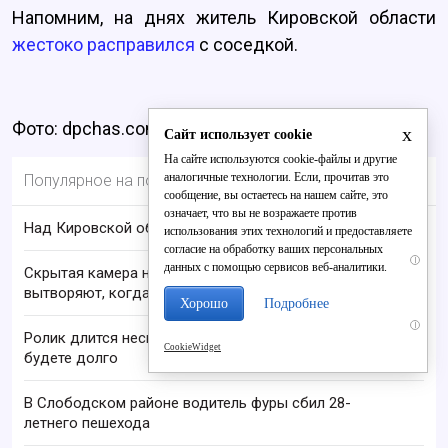
Напомним, на днях житель Кировской области
жестоко расправился
с соседкой.
Фото: dpchas.com.ua
x
Сайт использует cookie
На сайте используются cookie-файлы и другие
аналогичные технологии. Если, прочитав это
Популярное на портале
сообщение, вы остаетесь на нашем сайте, это
означает, что вы не возражаете против
Над Кировской областью сбили БПЛА
использования этих технологий и предоставляете
согласие на обработку ваших персональных
i
данных с помощью сервисов веб-аналитики.
Скрытая камера на пляже Крыма: Что люди
вытворяют, когда их не видят...
Хорошо
Подробнее
i
Ролик длится несколько секунд, а смеяться вы
CookieWidget
будете долго
В Слободском районе водитель фуры сбил 28-
летнего пешехода