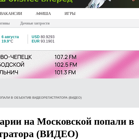
ВАКАНСИИ
АФИША
ИГРЫ
ативы
Дачные хитрости
6 августа
USD
80.9293
19.9°
C
EUR
93.1901
ПАЛИ В ОБЪЕКТИВ ВИДЕОРЕГИСТРАТОРА (ВИДЕО)
арии на Московской попали в
стратора (ВИДЕО)