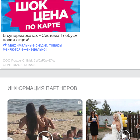
В супермаркетах «Система Глобус»
новая акция!
Максимальные скидки, товары
меняются еженедельно!
ООО Роксэт-С, Erid: 2W5zFJpyZPw
ОГРН 1024301315500
ИНФОРМАЦИЯ ПАРТНЕРОВ
i