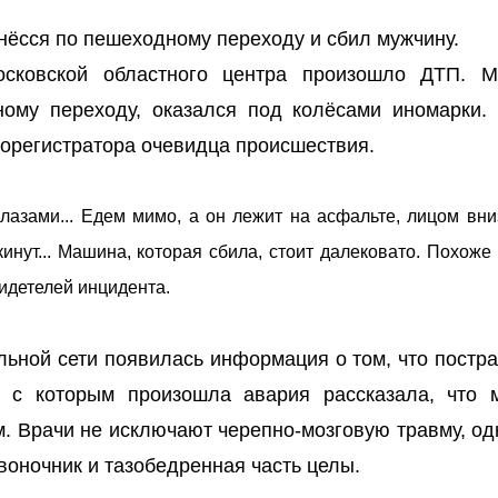
нёсся по пешеходному переходу и сбил мужчину.
осковской областного центра произошло ДТП. М
ому переходу, оказался под колёсами иномарки.
орегистратора очевидца происшествия.
 глазами... Едем мимо, а он лежит на асфальте, лицом вн
инут... Машина, которая сбила, стоит далековато. Похоже
видетелей инцидента.
льной сети появилась информация о том, что постр
м с которым произошла авария рассказала, что 
м. Врачи не исключают черепно-мозговую травму, од
воночник и тазобедренная часть целы.