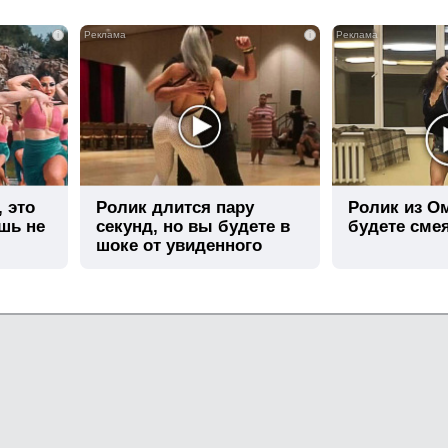
i
i
, это
Ролик длится пару
Ролик из О
шь не
секунд, но вы будете в
будете сме
шоке от увиденного