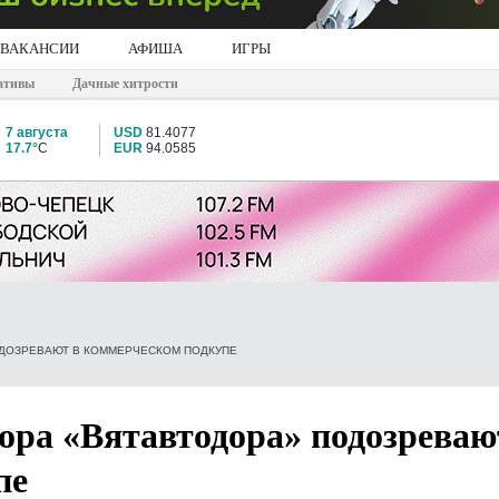
ВАКАНСИИ
АФИША
ИГРЫ
ативы
Дачные хитрости
7 августа
USD
81.4077
17.7°
C
EUR
94.0585
ОДОЗРЕВАЮТ В КОММЕРЧЕСКОМ ПОДКУПЕ
ора «Вятавтодора» подозреваю
пе