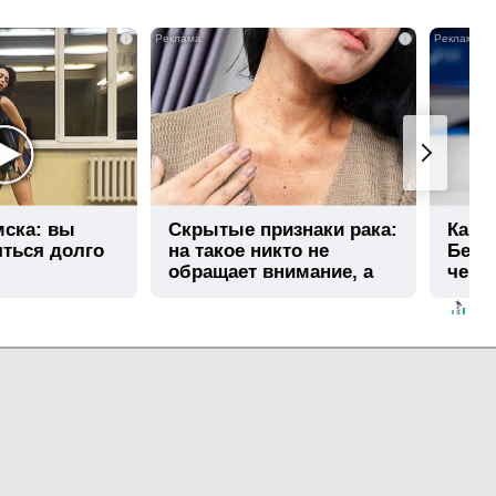
i
i
мска: вы
Скрытые признаки рака:
Кана
яться долго
на такое никто не
Безз
обращает внимание, а
чем 
зря!
Моск