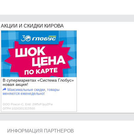
АКЦИИ И СКИДКИ КИРОВА
В супермаркетах «Система Глобус»
новая акция!
Максимальные скидки, товары
меняются еженедельно!
ООО Роксэт-С, Erid: 2W5zFJpyZPw
ОГРН 1024301315500
ИНФОРМАЦИЯ ПАРТНЕРОВ