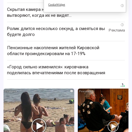
CookieWidget
i
Скрытая камера на пляже Крыма: Что люди
вытворяют, когда их не видят...
i
Ролик длится несколько секунд, а смеяться вы
будете долго
Пенсионные накопления жителей Кировской
области проиндексировали на 17-19%
«Город сильно изменился»: кировчанка
поделилась впечатлениями после возвращения
i