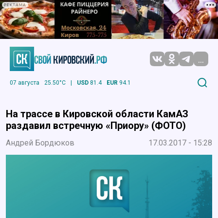
РЕКЛАМА
...
07 августа
25.50°C
|
USD
81.4
EUR
94.1
На трассе в Кировской области КамАЗ
раздавил встречную «Приору» (ФОТО)
Андрей Бордюков
17.03.2017 - 15:28