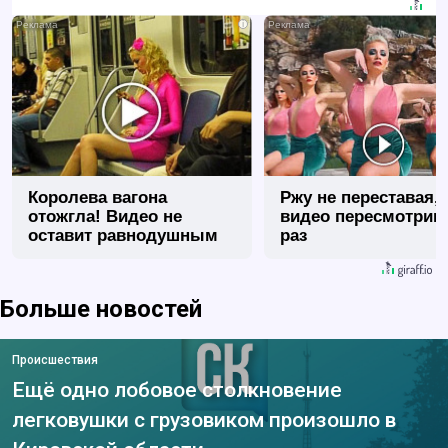
i
Королева вагона
Ржу не переставая, 
отожгла! Видео не
видео пересмотриш
оставит равнодушным
раз
Больше новостей
Происшествия
Ещё одно лобовое столкновение
легковушки с грузовиком произошло в