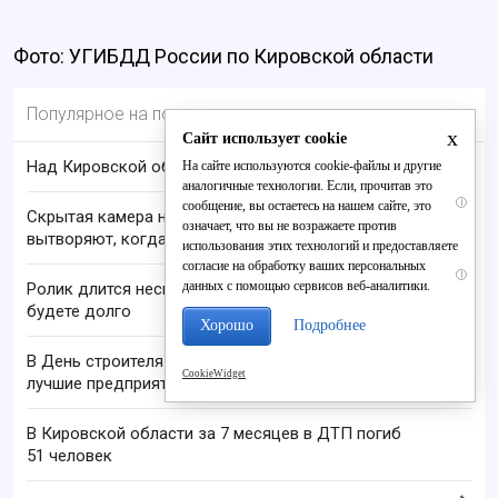
Фото: УГИБДД России по Кировской области
Популярное на портале
x
Сайт использует cookie
Над Кировской областью сбили БПЛА
На сайте используются cookie-файлы и другие
аналогичные технологии. Если, прочитав это
i
сообщение, вы остаетесь на нашем сайте, это
Скрытая камера на пляже Крыма: Что люди
означает, что вы не возражаете против
вытворяют, когда их не видят...
использования этих технологий и предоставляете
согласие на обработку ваших персональных
i
данных с помощью сервисов веб-аналитики.
Ролик длится несколько секунд, а смеяться вы
будете долго
Хорошо
Подробнее
В День строителя в Кировской области назвали
CookieWidget
лучшие предприятия отрасли: список
В Кировской области за 7 месяцев в ДТП погиб
51 человек