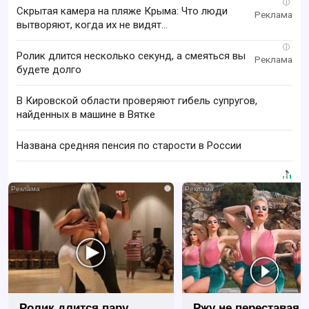
i
Скрытая камера на пляже Крыма: Что люди
вытворяют, когда их не видят...
i
Ролик длится несколько секунд, а смеяться вы
будете долго
В Кировской области проверяют гибель супругов,
найденных в машине в Вятке
Названа средняя пенсия по старости в России
i
Ролик длится пару
Ржу не переставая, 