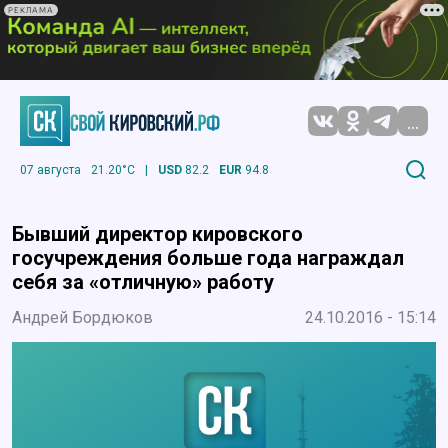
РЕКЛАМА
...
07 августа
21.20°C
|
USD
82.2
EUR
94.8
Бывший директор кировского
госучреждения больше года награждал
себя за «отличную» работу
Андрей Бордюков
24.10.2016 - 15:14