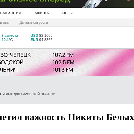
ВАКАНСИИ
АФИША
ИГРЫ
ативы
Дачные хитрости
8 августа
USD
82.1665
20.4°
C
EUR
94.8366
Ы БЕЛЫХ ДЛЯ КИРОВСКОЙ ОБЛАСТИ
метил важность Никиты Белых