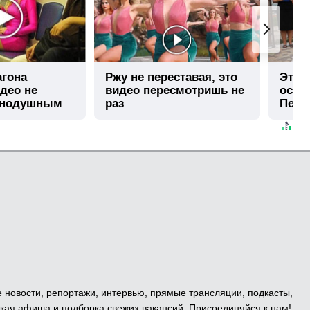
агона
Ржу не переставая, это
Этот
део не
видео пересмотришь не
остав
внодушным
раз
Пере
е новости, репортажи, интервью, прямые трансляции, подкасты,
кая афиша и подборка свежих вакансий. Присоединяйся к нам!