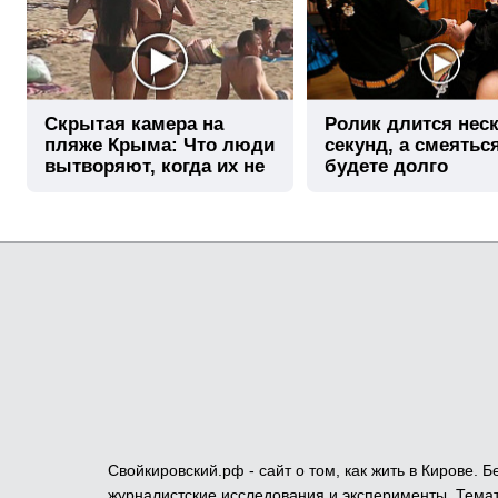
Скрытая камера на
Ролик длится нес
пляже Крыма: Что люди
секунд, а смеятьс
вытворяют, когда их не
будете долго
видят...
Свойкировский.рф - сайт о том, как жить в Кирове.
журналистские исследования и эксперименты. Темат