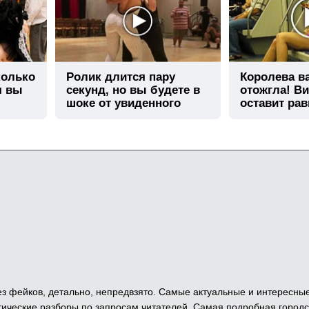
колько
Ролик длится пару
Королева в
я вы
секунд, но вы будете в
отожгла! Ви
шоке от увиденного
оставит ра
 Без фейков, детально, непредвзято. Самые актуальные и интересны
ические разборы по запросам читателей. Самая подробная городс