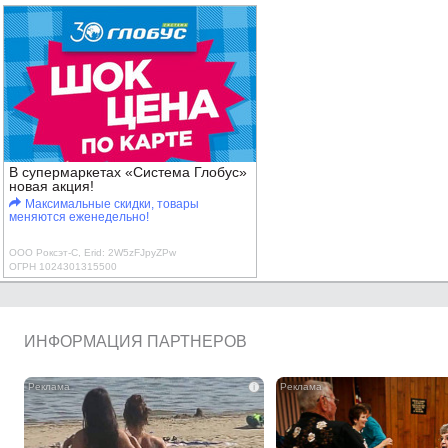
В супермаркетах «Система Глобус»
новая акция!
Максимальные скидки, товары
меняются еженедельно!
ООО Роксэт-С, Erid: 2W5zFJpyZPw
ОГРН 1024301315500
ИНФОРМАЦИЯ ПАРТНЕРОВ
i