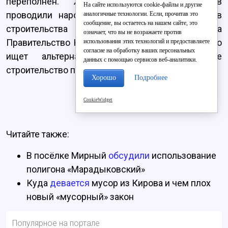
переполнен. Жители Слободских районов
На сайте используются cookie-файлы и другие
проводили народные сходы и митинги против
аналогичные технологии. Если, прочитав это
сообщение, вы остаетесь на нашем сайте, это
строительства полигона. В ноябре 2016 года
означает, что вы не возражаете против
Правительство Кировской области сообщило, что
использования этих технологий и предоставляете
согласие на обработку ваших персональных
ищет альтернативный участок. В апреле
данных с помощью сервисов веб-аналитики.
строительство полигона приостановили.
Хорошо
Подробнее
CookieWidget
Читайте также:
В посёлке Мирный
обсудили
использование
полигона «Марадыковский»
Куда
девается
мусор из Кирова и чем плох
новый «мусорный» закон
Популярное на портале