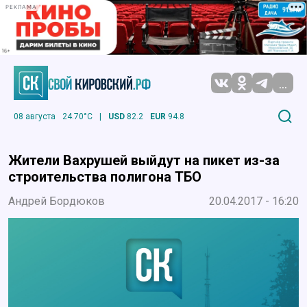
РЕКЛАМА
...
08 августа
24.70°C
|
USD
82.2
EUR
94.8
Жители Вахрушей выйдут на пикет из-за
строительства полигона ТБО
Андрей Бордюков
20.04.2017 - 16:20