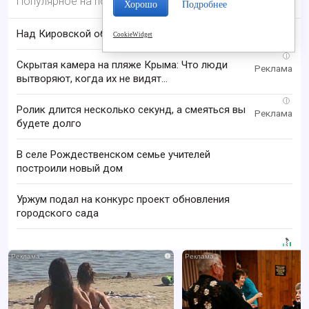
Популярное на портале
Хорошо
Подробнее
Над Кировской областью сбили БПЛА
CookieWidget
i
Скрытая камера на пляже Крыма: Что люди
вытворяют, когда их не видят...
i
Ролик длится несколько секунд, а смеяться вы
будете долго
В селе Рождественском семье учителей
построили новый дом
Уржум подал на конкурс проект обновления
городского сада
i