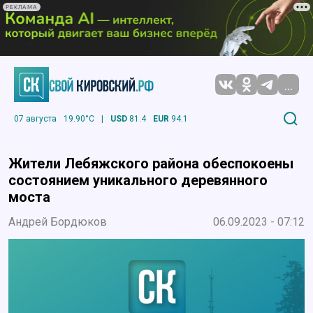
РЕКЛАМА
...
07 августа
19.90°C
|
USD
81.4
EUR
94.1
Жители Лебяжского района обеспокоены
состоянием уникального деревянного
моста
Андрей Бордюков
06.09.2023 - 07:12