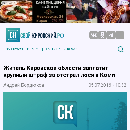
РЕКЛАМА
...
06 августа
18.70°C
|
USD
81.4
EUR
94.1
Житель Кировской области заплатит
крупный штраф за отстрел лося в Коми
Андрей Бордюков
05.07.2016 - 10:32