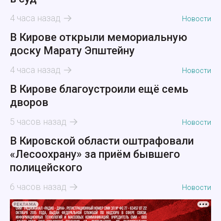
4 часа назад
Новости
В Кирове открыли мемориальную
доску Марату Эпштейну
4 часа назад
Новости
В Кирове благоустроили ещё семь
дворов
5 часов назад
Новости
В Кировской области оштрафовали
«Лесоохрану» за приём бывшего
полицейского
6 часов назад
Новости
РЕКЛАМА