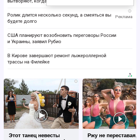
вытворяют, когда их не видят...
i
Ролик длится несколько секунд, а смеяться вы
будете долго
США планируют возобновить переговоры России
и Украины, заявил Рубио
В Кирове завершают ремонт лыжероллерной
трассы на Филейке
i
Этот танец невесты
Ржу не переставая, 