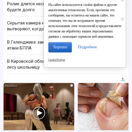
Ролик длится несколько секунд, а смеяться вы
На сайте используются cookie-файлы и другие
будете долго
аналогичные технологии. Если, прочитав это
сообщение, вы остаетесь на нашем сайте, это
i
означает, что вы не возражаете против
Скрытая камера на пляже Крыма: Что люди
использования этих технологий и предоставляете
вытворяют, когда их не видят...
согласие на обработку ваших персональных
данных с помощью сервисов веб-аналитики.
В Геленджике закрыли все пляжи из-за угрозы
Хорошо
Подробнее
атаки БПЛА
CookieWidget
В Кировской области нашли заблудившуюся в
лесу школьницу
i