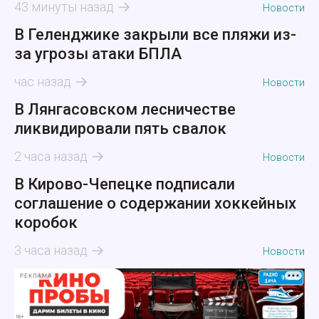
43 минуты назад
Новости
В Геленджике закрыли все пляжи из-
за угрозы атаки БПЛА
час назад
Новости
В Лянгасовском лесничестве
ликвидировали пять свалок
2 часа назад
Новости
В Кирово-Чепецке подписали
соглашение о содержании хоккейных
коробок
3 часа назад
Новости
РЕКЛАМА