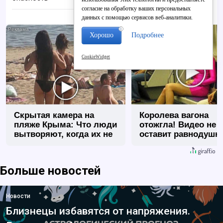
согласие на обработку ваших персональных
данных с помощью сервисов веб-аналитики.
i
Хорошо
Подробнее
CookieWidget
Скрытая камера на
Королева вагона
пляже Крыма: Что люди
отожгла! Видео не
вытворяют, когда их не
оставит равнодуш
видят...
Больше новостей
Новости
Близнецы избавятся от напряжения.