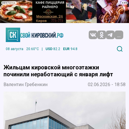
РЕКЛАМА
...
08 августа
20.60°C
|
USD
82.2
EUR
94.8
Жильцам кировской многоэтажки
починили неработающий с января лифт
Валентин Гребенкин
02.06.2026 - 18:58