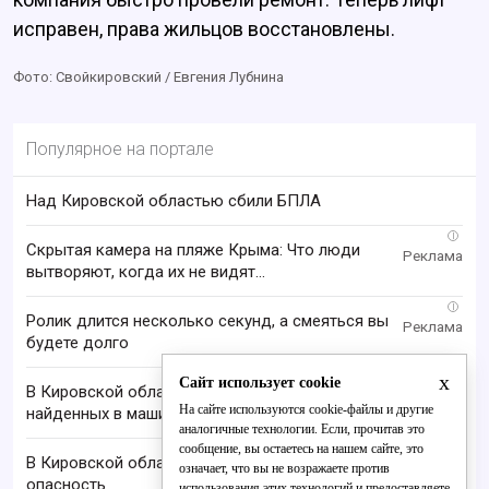
исправен, права жильцов восстановлены.
Фото: Свойкировский / Евгения Лубнина
Популярное на портале
Над Кировской областью сбили БПЛА
i
Скрытая камера на пляже Крыма: Что люди
вытворяют, когда их не видят...
i
Ролик длится несколько секунд, а смеяться вы
будете долго
x
Сайт использует cookie
В Кировской области проверяют гибель супругов,
На сайте используются cookie-файлы и другие
найденных в машине в Вятке
аналогичные технологии. Если, прочитав это
сообщение, вы остаетесь на нашем сайте, это
В Кировской области отменили ракетную
означает, что вы не возражаете против
опасность
использования этих технологий и предоставляете