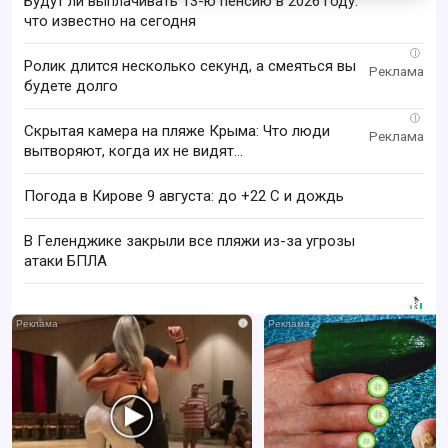
Будут ли выплачивать 13-ю пенсию в 2026 году:
что известно на сегодня
i
Ролик длится несколько секунд, а смеяться вы
будете долго
i
Скрытая камера на пляже Крыма: Что люди
вытворяют, когда их не видят...
Погода в Кирове 9 августа: до +22 C и дождь
В Геленджике закрыли все пляжи из-за угрозы
атаки БПЛА
i