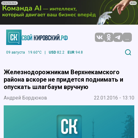
РЕКЛАМА
...
09 августа
19.60°C
|
USD
82.2
EUR
94.8
Железнодорожникам Верхнекамского
района вскоре не придется поднимать и
опускать шлагбаум вручную
Андрей Бордюков
22.01.2016 - 13:10