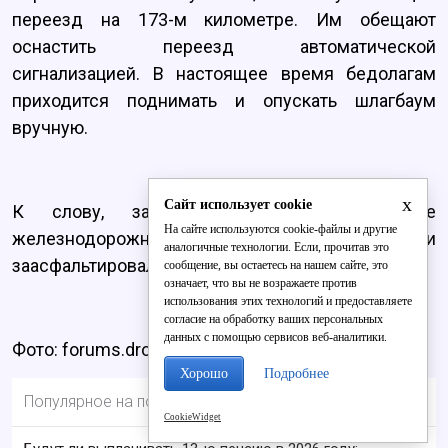
переезд на 173-м километре. Им обещают
оснастить переезд автоматической
сигнализацией. В настоящее время бедолагам
приходится поднимать и опускать шлагбаум
вручную.
x
Сайт использует cookie
К слову, за минувший год кировские
На сайте используются cookie-файлы и другие
железнодорожники отремонтировали и
аналогичные технологии. Если, прочитав это
заасфальтировали подходы на 24 переездах.
сообщение, вы остаетесь на нашем сайте, это
означает, что вы не возражаете против
использования этих технологий и предоставляете
согласие на обработку ваших персональных
данных с помощью сервисов веб-аналитики.
Фото: forums.drom.ru
Хорошо
Подробнее
Популярное на портале
CookieWidget