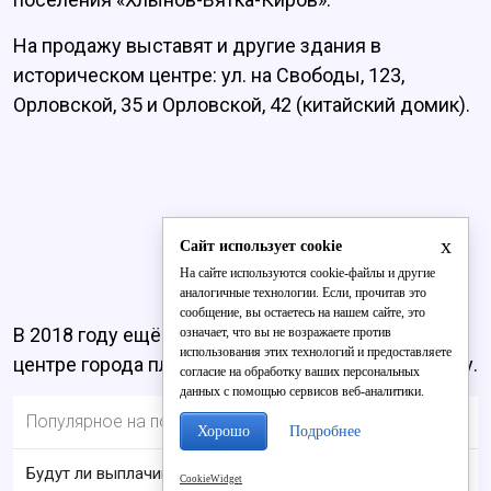
На продажу выставят и другие здания в
историческом центре: ул. на Свободы, 123,
Орловской, 35 и Орловской, 42 (китайский домик).
x
Сайт использует cookie
На сайте используются cookie-файлы и другие
аналогичные технологии. Если, прочитав это
сообщение, вы остаетесь на нашем сайте, это
В 2018 году ещё порядка 5 таких объектов в
означает, что вы не возражаете против
использования этих технологий и предоставляете
центре города планируется выставить на продажу.
согласие на обработку ваших персональных
данных с помощью сервисов веб-аналитики.
Популярное на портале
Хорошо
Подробнее
Будут ли выплачивать 13-ю пенсию в 2026 году:
CookieWidget