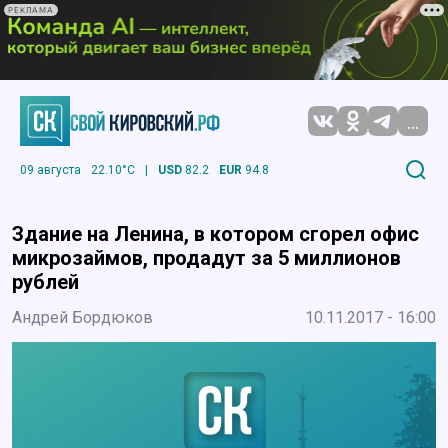
РЕКЛАМА
...
09 августа
22.10°C
|
USD
82.2
EUR
94.8
Здание на Ленина, в котором сгорел офис
микрозаймов, продадут за 5 миллионов
рублей
Андрей Бордюков
10.11.2017 - 16:00