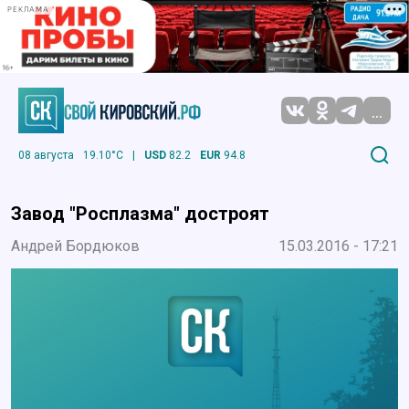
РЕКЛАМА
...
08 августа
19.10°C
|
USD
82.2
EUR
94.8
Завод "Росплазма" достроят
Андрей Бордюков
15.03.2016 - 17:21