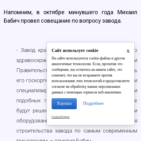
Напомним, в октябре минувшего года Михаил
Бабич провел совещание по вопросу завода.
x
- Завод крайне нужен системе отечественного
Сайт использует cookie
На сайте используются cookie-файлы и другие
здравоохранения. Мы предложили
аналогичные технологии. Если, прочитав это
Правительству Российской Федерации передать
сообщение, вы остаетесь на нашем сайте, это
означает, что вы не возражаете против
его госкорпорации «Ростехнологии», так как они
использования этих технологий и предоставляете
согласие на обработку ваших персональных
специализируются, в том числе, на реализации
данных с помощью сервисов веб-аналитики.
подобных проектов. С их участием быстрее
Хорошо
Подробнее
будут решены вопросы аудита, инвентаризации
CookieWidget
оборудования и, самое главное, завершения
строительства завода по самым современным
технологиям, – отметил Бабич.