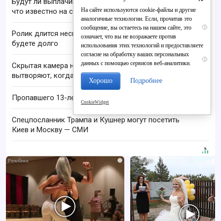
Будут ли выплачивать 13-ю пенсию в 2026 году:
На сайте используются cookie-файлы и другие
что известно на сегодня
аналогичные технологии. Если, прочитав это
сообщение, вы остаетесь на нашем сайте, это
i
Ролик длится несколько секунд, а смеяться вы
означает, что вы не возражаете против
будете долго
использования этих технологий и предоставляете
согласие на обработку ваших персональных
i
данных с помощью сервисов веб-аналитики.
Скрытая камера на пляже Крыма: Что люди
вытворяют, когда их не видят...
Хорошо
Подробнее
Пропавшего 13-летнего подростка ищут в Кирове
CookieWidget
Спецпосланник Трампа и Кушнер могут посетить
Киев и Москву — СМИ
i