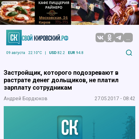
РЕКЛАМА
...
09 августа
22.10°C
|
USD
82.2
EUR
94.8
Застройщик, которого подозревают в
растрате денег дольщиков, не платил
зарплату сотрудникам
Андрей Бордюков
27.05.2017 - 08:42