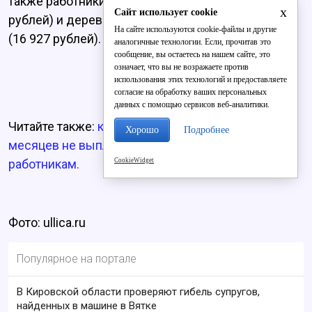
также работники гостиниц и ресторанов (14 684
x
Сайт использует cookie
рублей) и деревообрабатывающих производств
На сайте используются cookie-файлы и другие
(16 927 рублей).
аналогичные технологии. Если, прочитав это
сообщение, вы остаетесь на нашем сайте, это
означает, что вы не возражаете против
использования этих технологий и предоставляете
согласие на обработку ваших персональных
данных с помощью сервисов веб-аналитики.
Читайте также:
кировский фермер более двух
Хорошо
Подробнее
месяцев не выплачивал зарплату своим
CookieWidget
работникам.
Фото: ullica.ru
Популярное на портале
В Кировской области проверяют гибель супругов,
найденных в машине в Вятке