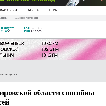
ВАКАНСИИ
АФИША
ИГРЫ
ативы
Дачные хитрости
8 августа
USD
82.1665
24.8°
C
EUR
94.8366
 ТЫСЯЧ ДЕТЕЙ
ировской области способны
тей