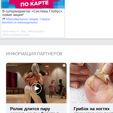
В супермаркетах «Система Глобус»
новая акция!
Максимальные скидки, товары
меняются еженедельно!
ООО Роксэт-С, Erid: 2W5zFJpyZPw
ОГРН 1024301315500
ИНФОРМАЦИЯ ПАРТНЕРОВ
i
Ролик длится пару
Грибок на ногтях