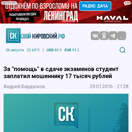
РЕКЛАМА
...
06 августа
22.60°C
|
USD
80.9
EUR
93.2
За "помощь" в сдаче экзаменов студент
заплатил мошеннику 17 тысяч рублей
Андрей Бордюков
29.01.2016 - 21:28