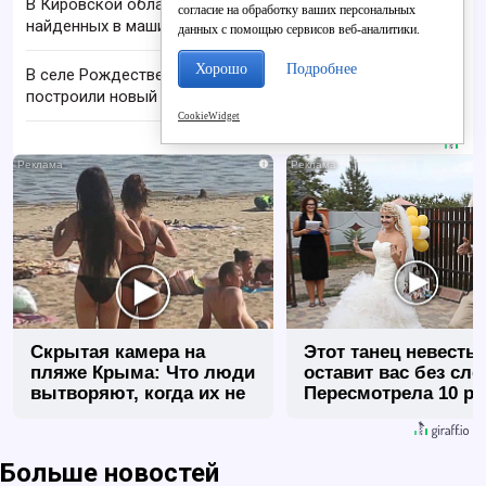
В Кировской области проверяют гибель супругов,
согласие на обработку ваших персональных
найденных в машине в Вятке
данных с помощью сервисов веб-аналитики.
Хорошо
Подробнее
В селе Рождественском семье учителей
построили новый дом
CookieWidget
i
Скрытая камера на
Этот танец невесты
пляже Крыма: Что люди
оставит вас без сло
вытворяют, когда их не
Пересмотрела 10 ра
видят...
Больше новостей