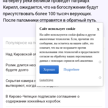
на берегу реки Великой проведёт патриарх
Кирилл, ожидается, что на богослужении будут
присутствовать более 100 тысяч верующих.
После паломники отправятся в обратный путь.
x
Сайт использует cookie
На сайте используются cookie-файлы и другие
аналогичные технологии. Если, прочитав это
Популярное на портале
сообщение, вы остаетесь на нашем сайте, это
означает, что вы не возражаете против
использования этих технологий и предоставляете
Над Кировской областью сбили БПЛА
согласие на обработку ваших персональных
данных с помощью сервисов веб-аналитики.
i
Ролик длится несколько секунд, а смеяться вы
Хорошо
Подробнее
будете долго
i
Скрытая камера на пляже Крыма: Что люди
CookieWidget
вытворяют, когда их не видят...
В Кирово-Чепецке подписали соглашение о
содержании хоккейных коробок