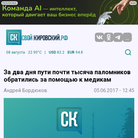
РЕКЛАМА
...
08 августа
22.90°C
|
USD
82.2
EUR
94.8
За два дня пути почти тысяча паломников
обратились за помощью к медикам
Андрей Бордюков
05.06.2017 - 12:45