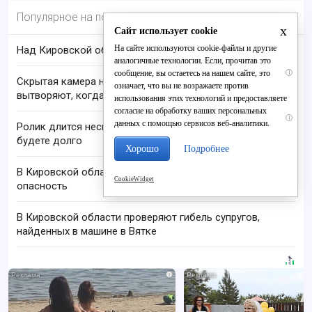
Популярное на портале
x
Сайт использует cookie
На сайте используются cookie-файлы и другие
Над Кировской областью сбили БПЛА
аналогичные технологии. Если, прочитав это
сообщение, вы остаетесь на нашем сайте, это
i
Скрытая камера на пляже Крыма: Что люди
означает, что вы не возражаете против
вытворяют, когда их не видят...
использования этих технологий и предоставляете
согласие на обработку ваших персональных
i
данных с помощью сервисов веб-аналитики.
Ролик длится несколько секунд, а смеяться вы
будете долго
Хорошо
Подробнее
В Кировской области отменили ракетную
CookieWidget
опасность
В Кировской области проверяют гибель супругов,
найденных в машине в Вятке
i