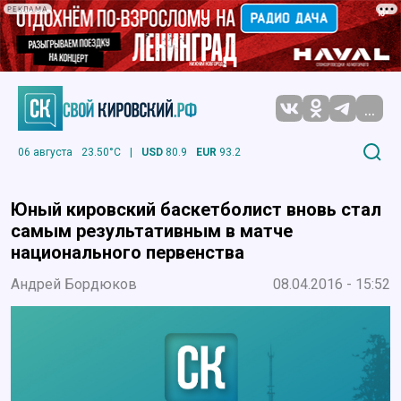
РЕКЛАМА
...
06 августа
23.50°C
|
USD
80.9
EUR
93.2
Юный кировский баскетболист вновь стал
самым результативным в матче
национального первенства
Андрей Бордюков
08.04.2016 - 15:52