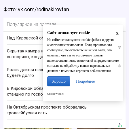
Фото: vk.com/rodinakirovfan
Популярное на портале
x
Сайт использует cookie
Над Кировской областью сбили БПЛА
На сайте используются cookie-файлы и другие
аналогичные технологии. Если, прочитав это
i
сообщение, вы остаетесь на нашем сайте, это
Скрытая камера на пляже Крыма: Что люди
означает, что вы не возражаете против
вытворяют, когда их не видят...
использования этих технологий и предоставляете
согласие на обработку ваших персональных
i
Ролик длится несколько секунд, а смеяться вы
данных с помощью сервисов веб-аналитики.
будете долго
Хорошо
Подробнее
В Кировской области запустили первую базовую
станцию по госконтракту
CookieWidget
На Октябрьском проспекте оборвалась
троллейбусная сеть