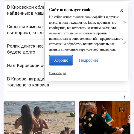
В Кировской области проверяют гибель супругов,
x
Сайт использует cookie
найденных в машине в Вятке
На сайте используются cookie-файлы и другие
аналогичные технологии. Если, прочитав это
i
Скрытая камера на пляже Крыма: Что люди
сообщение, вы остаетесь на нашем сайте, это
вытворяют, когда их не видят...
означает, что вы не возражаете против
использования этих технологий и предоставляете
i
согласие на обработку ваших персональных
Ролик длится несколько секунд, а смеяться вы
данных с помощью сервисов веб-аналитики.
будете долго
Хорошо
Подробнее
Над Кировской областью сбили БПЛА
CookieWidget
В Кирове наградили отличившихся во время
топливного кризиса
i