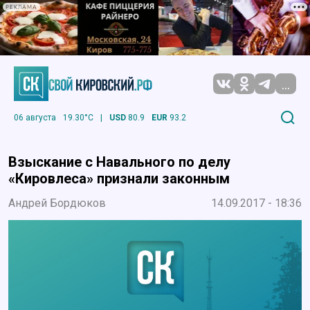
РЕКЛАМА
...
06 августа
19.30°C
|
USD
80.9
EUR
93.2
Взыскание с Навального по делу
«Кировлеса» признали законным
Андрей Бордюков
14.09.2017 - 18:36