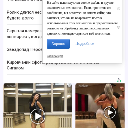
На сайте используются cookie-файлы и другие
аналогичные технологии. Если, прочитав это
i
Ролик длится несколько секунд, а смеяться вы
сообщение, вы остаетесь на нашем сайте, это
будете долго
означает, что вы не возражаете против
использования этих технологий и предоставляете
i
согласие на обработку ваших персональных
Скрытая камера на пляже Крыма: Что люди
данных с помощью сервисов веб-аналитики.
вытворяют, когда их не видят...
Хорошо
Подробнее
Звездопад Персеиды увидят в Кирове 12 августа
CookieWidget
Кировчанин сфотографировался со Стивеном
Сигалом
i