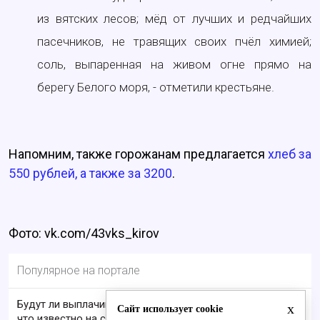
из вятских лесов; мёд от лучших и редчайших
пасечников, не травящих своих пчёл химией;
соль, выпаренная на живом огне прямо на
берегу Белого моря, - отметили крестьяне.
Напомним, также горожанам предлагается
хлеб за
550 рублей, а также за 3200
.
Фото: vk.com/43vks_kirov
Популярное на портале
Будут ли выплачивать 13-ю пенсию в 2026 году:
x
Сайт использует cookie
что известно на сегодня