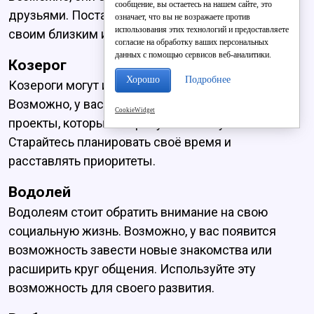
сообщение, вы остаетесь на нашем сайте, это
друзьями. Постарайтесь быть внимательными к
означает, что вы не возражаете против
использования этих технологий и предоставляете
своим близким и поддерживать их.
согласие на обработку ваших персональных
данных с помощью сервисов веб-аналитики.
Козерог
Хорошо
Подробнее
Козероги могут испытать трудности в работе.
Возможно, у вас появятся новые задачи или
CookieWidget
проекты, которые потребуют много усилий.
Старайтесь планировать своё время и
расставлять приоритеты.
Водолей
Водолеям стоит обратить внимание на свою
социальную жизнь. Возможно, у вас появится
возможность завести новые знакомства или
расширить круг общения. Используйте эту
возможность для своего развития.