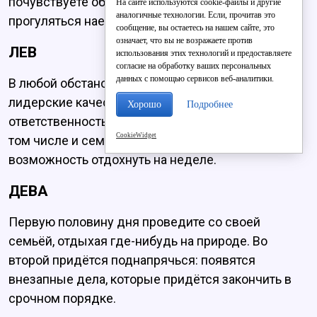
почувствуете облегчение, если сходите
На сайте используются cookie-файлы и другие
аналогичные технологии. Если, прочитав это
прогуляться наедине со своими мыслями.
сообщение, вы остаетесь на нашем сайте, это
означает, что вы не возражаете против
ЛЕВ
использования этих технологий и предоставляете
согласие на обработку ваших персональных
данных с помощью сервисов веб-аналитики.
В любой обстановке постарайтесь проявить
лидерские качества. Возьмите на себя
Хорошо
Подробнее
ответственность за решение важных вопросов, в
CookieWidget
том числе и семейных. Наградой будет
возможность отдохнуть на неделе.
ДЕВА
Первую половину дня проведите со своей
семьёй, отдыхая где-нибудь на природе. Во
второй придётся поднапрячься: появятся
внезапные дела, которые придётся закончить в
срочном порядке.