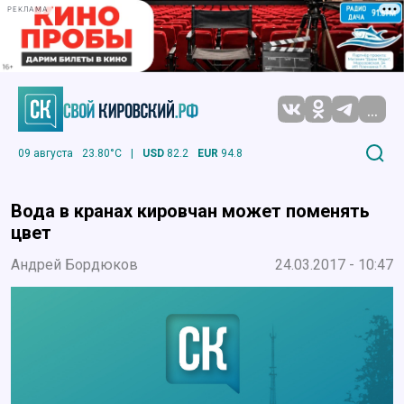
РЕКЛАМА
...
09 августа
23.80°C
|
USD
82.2
EUR
94.8
Вода в кранах кировчан может поменять
цвет
Андрей Бордюков
24.03.2017 - 10:47