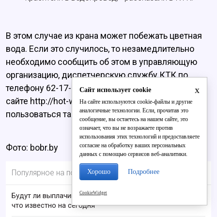
В этом случае из крана может побежать цветная
вода. Если это случилось, то незамедлительно
необходимо сообщить об этом в управляющую
организацию, диспетчерскую службу КТК по
телефону 62-17-65 или оставить сообщение на
x
Сайт использует cookie
сайте http://hot-water-kirov.ru/. Стоит отметить, что
На сайте используются cookie-файлы и другие
аналогичные технологии. Если, прочитав это
пользоваться такой водой не рекомендуется.
сообщение, вы остаетесь на нашем сайте, это
означает, что вы не возражаете против
использования этих технологий и предоставляете
согласие на обработку ваших персональных
Фото: bobr.by
данных с помощью сервисов веб-аналитики.
Хорошо
Подробнее
Популярное на портале
CookieWidget
Будут ли выплачивать 13-ю пенсию в 2026 году:
что известно на сегодня