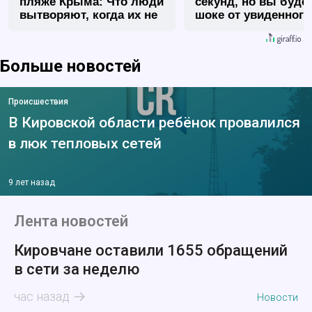
пляже Крыма: Что люди
секунд, но вы будет
вытворяют, когда их не
шоке от увиденного
видят...
Больше новостей
Происшествия
В Кировской области ребёнок провалился
в люк тепловых сетей
9 лет назад
Лента новостей
Кировчане оставили 1655 обращений
в сети за неделю
час назад
Новости