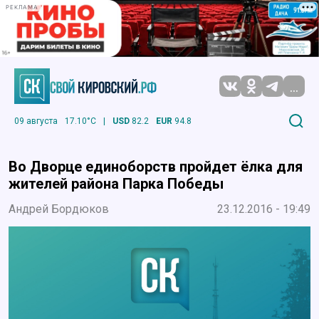
РЕКЛАМА
...
09 августа
17.10°C
|
USD
82.2
EUR
94.8
Во Дворце единоборств пройдет ёлка для
жителей района Парка Победы
Андрей Бордюков
23.12.2016 - 19:49