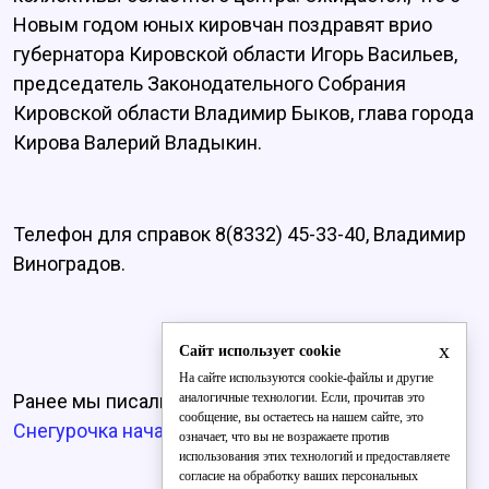
Новым годом юных кировчан поздравят врио
губернатора Кировской области Игорь Васильев,
председатель Законодательного Собрания
Кировской области Владимир Быков, глава города
Кирова Валерий Владыкин.
Телефон для справок 8(8332) 45-33-40, Владимир
Виноградов.
x
Сайт использует cookie
На сайте используются cookie-файлы и другие
аналогичные технологии. Если, прочитав это
Ранее мы писали о том, что
Васнецовская
сообщение, вы остаетесь на нашем сайте, это
Снегурочка начала принимать гостей
.
означает, что вы не возражаете против
использования этих технологий и предоставляете
согласие на обработку ваших персональных