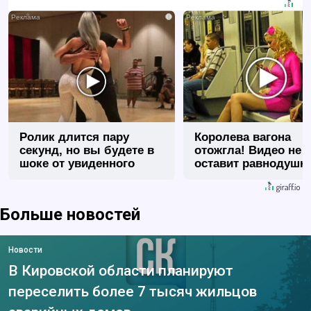
i
Ролик длится пару
Королева вагона
секунд, но вы будете в
отожгла! Видео не
шоке от увиденного
оставит равнодуш
Больше новостей
Новости
В Кировской области планируют
переселить более 7 тысяч жильцов