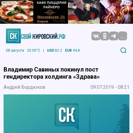
РЕКЛАМА
...
08 августа
20.50°C
|
USD
82.2
EUR
94.8
Владимир Савиных покинул пост
гендиректора холдинга «Здрава»
Андрей Бордюков
09.07.2019 - 08:21