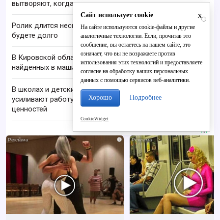
вытворяют, когда их не видят...
x
Сайт использует cookie
i
Ролик длится несколько секунд, а смеяться вы
На сайте используются cookie-файлы и другие
будете долго
аналогичные технологии. Если, прочитав это
сообщение, вы остаетесь на нашем сайте, это
означает, что вы не возражаете против
В Кировской области проверяют гибель супругов,
использования этих технологий и предоставляете
найденных в машине в Вятке
согласие на обработку ваших персональных
данных с помощью сервисов веб-аналитики.
В школах и детских садах Кировской области
Хорошо
Подробнее
усиливают работу по сохранению традиционных
ценностей
CookieWidget
i