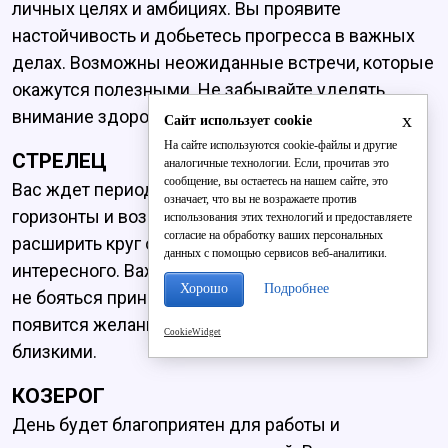
личных целях и амбициях. Вы проявите
настойчивость и добьетесь прогресса в важных
делах. Возможны неожиданные встречи, которые
окажутся полезными. Не забывайте уделять
внимание здоровью и отдыху.
x
Сайт использует cookie
На сайте используются cookie-файлы и другие
СТРЕЛЕЦ
аналогичные технологии. Если, прочитав это
сообщение, вы остаетесь на нашем сайте, это
Вас ждет период, когда откроются новые
означает, что вы не возражаете против
горизонты и возможности. Вы сможете
использования этих технологий и предоставляете
согласие на обработку ваших персональных
расширить круг общения и узнать много
данных с помощью сервисов веб-аналитики.
интересного. Важно будет сохранять оптимизм и
Хорошо
Подробнее
не бояться принимать решения. Вечером
появится желание поделиться впечатлениями с
CookieWidget
близкими.
КОЗЕРОГ
День будет благоприятен для работы и