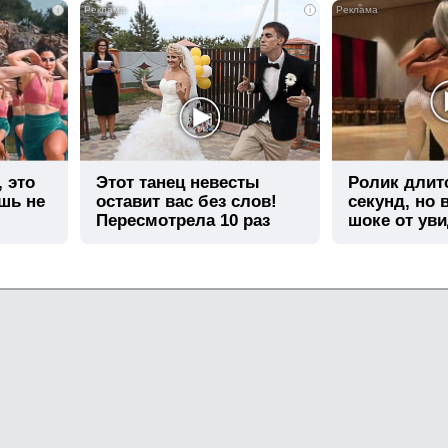
i
i
, это
Этот танец невесты
Ролик длит
шь не
оставит вас без слов!
секунд, но 
Пересмотрела 10 раз
шоке от ув