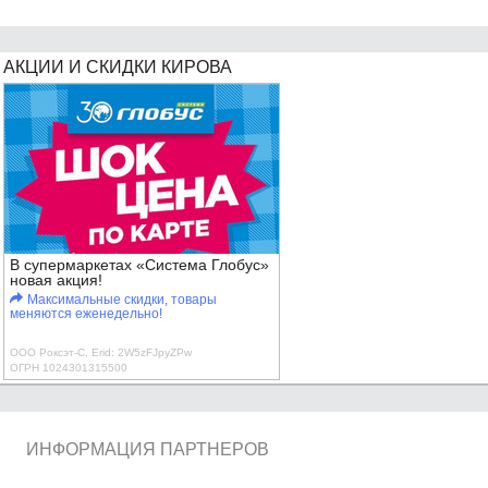
АКЦИИ И СКИДКИ КИРОВА
В супермаркетах «Система Глобус»
новая акция!
Максимальные скидки, товары
меняются еженедельно!
ООО Роксэт-С, Erid: 2W5zFJpyZPw
ОГРН 1024301315500
ИНФОРМАЦИЯ ПАРТНЕРОВ