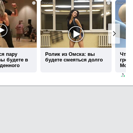
i
i
ся пару
Ролик из Омска: вы
Что 
вы будете в
будете смеяться долго
гром
иденного
Моск