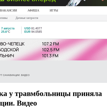
ВАКАНСИИ
АФИША
ИГРЫ
ативы
Дачные хитрости
7 августа
USD
81.4077
25.6°
C
EUR
94.0585
Т САНАВИАЦИИ. ВИДЕО
ка у травмбольницы приняла
ции. Видео