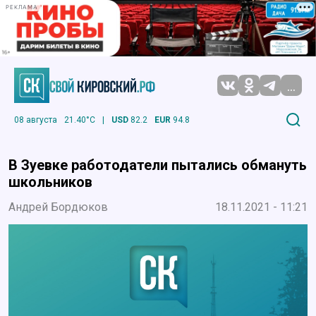
РЕКЛАМА
...
08 августа
21.40°C
|
USD
82.2
EUR
94.8
В Зуевке работодатели пытались обмануть
школьников
Андрей Бордюков
18.11.2021 - 11:21