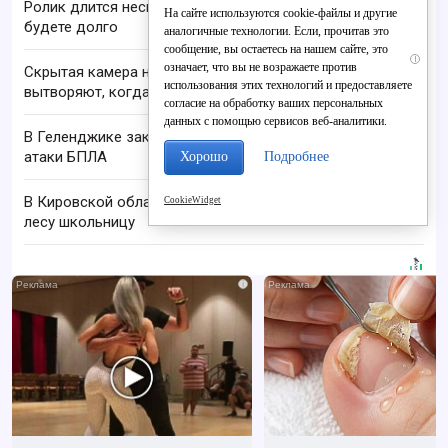
Ролик длится несколько секунд, а смеяться вы
На сайте используются cookie-файлы и другие
будете долго
аналогичные технологии. Если, прочитав это
сообщение, вы остаетесь на нашем сайте, это
i
означает, что вы не возражаете против
Скрытая камера на пляже Крыма: Что люди
использования этих технологий и предоставляете
вытворяют, когда их не видят...
согласие на обработку ваших персональных
данных с помощью сервисов веб-аналитики.
В Геленджике закрыли все пляжи из-за угрозы
атаки БПЛА
Хорошо
Подробнее
В Кировской области нашли заблудившуюся в
CookieWidget
лесу школьницу
i