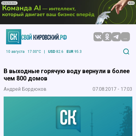
РЕКЛАМА
...
10 августа
17.00°C
|
USD
82.6
EUR
95.3
В выходные горячую воду вернули в более
чем 800 домов
Андрей Бордюков
07.08.2017 - 17:03