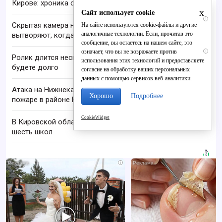
Кирове: хроника событий, истории пострадавших
x
Сайт использует cookie
i
Скрытая камера на пляже Крыма: Что люди
На сайте используются cookie-файлы и другие
аналогичные технологии. Если, прочитав это
вытворяют, когда их не видят...
сообщение, вы остаетесь на нашем сайте, это
означает, что вы не возражаете против
i
Ролик длится несколько секунд, а смеяться вы
использования этих технологий и предоставляете
будете долго
согласие на обработку ваших персональных
данных с помощью сервисов веб-аналитики.
Атака на Нижнекамск 10 августа: сообщается о
Хорошо
Подробнее
пожаре в районе НПЗ
CookieWidget
В Кировской области закроют и реорганизуют
шесть школ
i