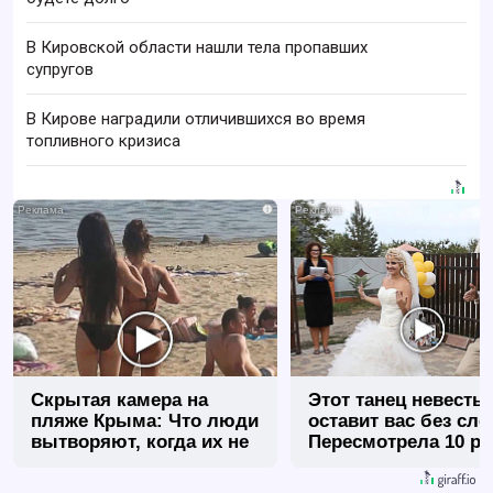
В Кировской области нашли тела пропавших
супругов
В Кирове наградили отличившихся во время
топливного кризиса
i
Скрытая камера на
Этот танец невесты
пляже Крыма: Что люди
оставит вас без сло
вытворяют, когда их не
Пересмотрела 10 ра
видят...