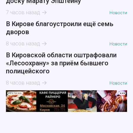
доску Марату Эпштейну
7 часов назад
Новости
В Кирове благоустроили ещё семь
дворов
8 часов назад
Новости
В Кировской области оштрафовали
«Лесоохрану» за приём бывшего
полицейского
8 часов назад
Новости
РЕКЛАМА