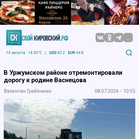
РЕКЛАМА
...
10 августа
18.50°C
|
USD
82.2
EUR
94.8
В Уржумском районе отремонтировали
дорогу к родине Васнецова
Валентин Гребенкин
08.07.2026 - 10:55