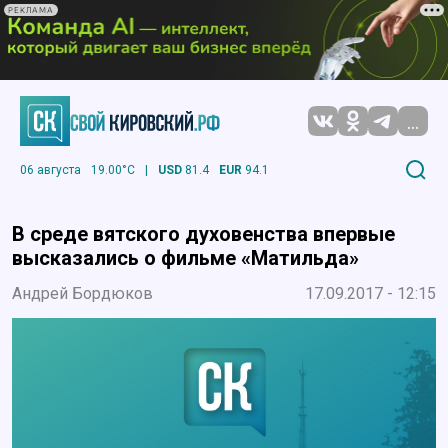
РЕКЛАМА
...
06 августа
19.00°C
|
USD
81.4
EUR
94.1
В среде вятского духовенства впервые
высказались о фильме «Матильда»
Андрей Бордюков
17.09.2017 - 12:15