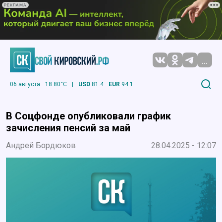
РЕКЛАМА
...
06 августа
18.80°C
|
USD
81.4
EUR
94.1
В Соцфонде опубликовали график
зачисления пенсий за май
Андрей Бордюков
28.04.2025 - 12:07