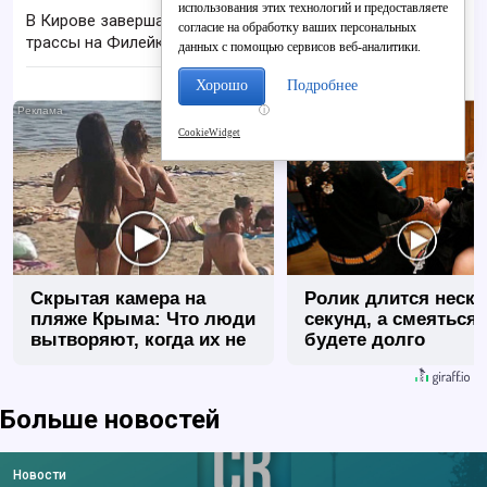
использования этих технологий и предоставляете
В Кирове завершают ремонт лыжероллерной
согласие на обработку ваших персональных
трассы на Филейке
данных с помощью сервисов веб-аналитики.
Хорошо
Подробнее
i
CookieWidget
Скрытая камера на
Ролик длится неск
пляже Крыма: Что люди
секунд, а смеяться
вытворяют, когда их не
будете долго
видят...
Больше новостей
Новости