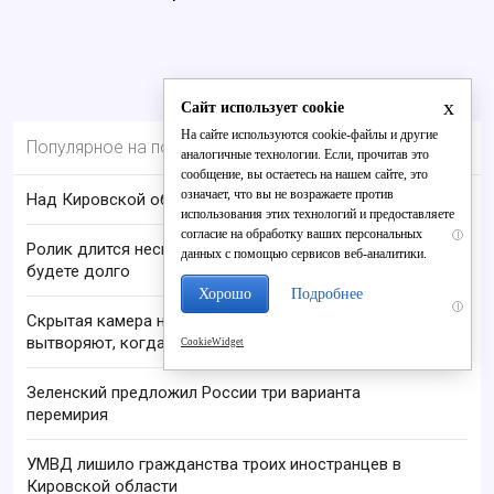
x
Сайт использует cookie
На сайте используются cookie-файлы и другие
Популярное на портале
аналогичные технологии. Если, прочитав это
сообщение, вы остаетесь на нашем сайте, это
означает, что вы не возражаете против
Над Кировской областью сбили БПЛА
использования этих технологий и предоставляете
согласие на обработку ваших персональных
i
Ролик длится несколько секунд, а смеяться вы
данных с помощью сервисов веб-аналитики.
будете долго
Хорошо
Подробнее
i
Скрытая камера на пляже Крыма: Что люди
вытворяют, когда их не видят...
CookieWidget
Зеленский предложил России три варианта
перемирия
УМВД лишило гражданства троих иностранцев в
Кировской области