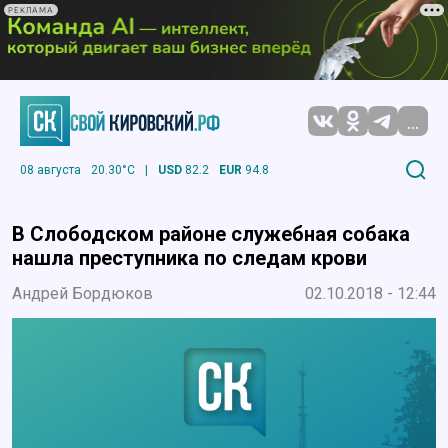
РЕКЛАМА
...
08 августа
20.30°C
|
USD
82.2
EUR
94.8
В Слободском районе служебная собака
нашла преступника по следам крови
Андрей Бордюков
02.10.2018 - 12:44