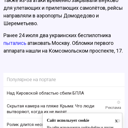
Также из-за атаки временно закрывали Внуково
для улетающих и прилетающих самолётов, рейсы
направляли в аэропорты Домодедово и
Шереметьево.
Ранее 24 июля два украинских беспилотника
пытались
атаковать Москву. Обломки первого
аппарата нашли на Комсомольском проспекте, 17.
Популярное на портале
Над Кировской областью сбили БПЛА
i
Скрытая камера на пляже Крыма: Что люди
вытворяют, когда их не видят...
x
Сайт использует cookie
i
Ролик длится несколько секунд, а смеяться вы
На сайте используются cookie-файлы и другие