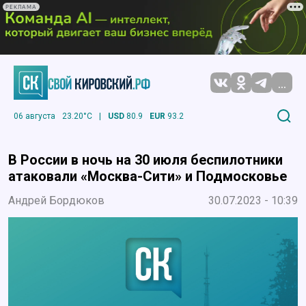
РЕКЛАМА
...
06 августа
23.20°C
|
USD
80.9
EUR
93.2
В России в ночь на 30 июля беспилотники
атаковали «Москва-Сити» и Подмосковье
Андрей Бордюков
30.07.2023 - 10:39