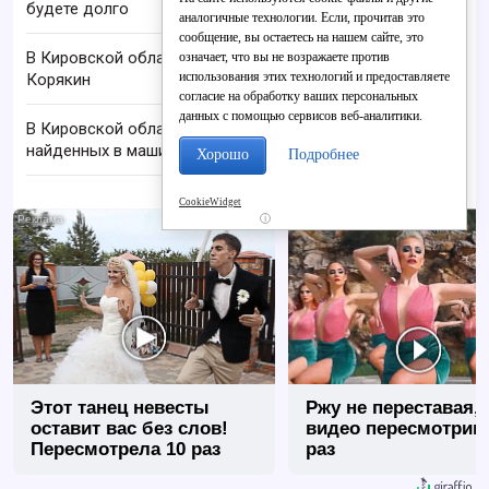
будете долго
аналогичные технологии. Если, прочитав это
сообщение, вы остаетесь на нашем сайте, это
В Кировской области пропал 68-летний Анатолий
означает, что вы не возражаете против
использования этих технологий и предоставляете
Корякин
согласие на обработку ваших персональных
данных с помощью сервисов веб-аналитики.
В Кировской области проверяют гибель супругов,
найденных в машине в Вятке
Хорошо
Подробнее
CookieWidget
i
Этот танец невесты
Ржу не переставая, 
оставит вас без слов!
видео пересмотриш
Пересмотрела 10 раз
раз