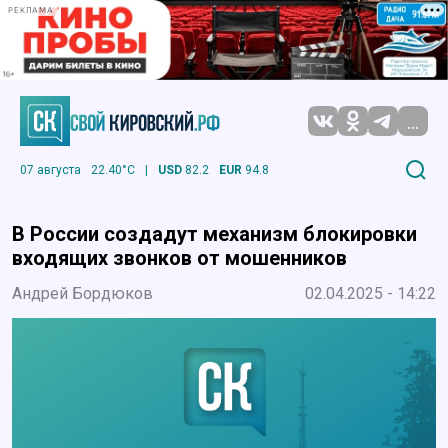
РЕКЛАМА
...
07 августа
22.40°C
|
USD
82.2
EUR
94.8
В России создадут механизм блокировки
входящих звонков от мошенников
Андрей Бордюков
02.04.2025 - 14:22