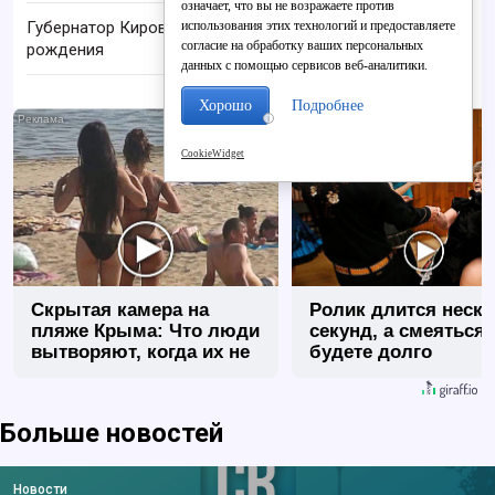
означает, что вы не возражаете против
использования этих технологий и предоставляете
Губернатор Кировской области празднует день
согласие на обработку ваших персональных
рождения
данных с помощью сервисов веб-аналитики.
Хорошо
Подробнее
i
CookieWidget
Скрытая камера на
Ролик длится неск
пляже Крыма: Что люди
секунд, а смеяться
вытворяют, когда их не
будете долго
видят...
Больше новостей
Новости