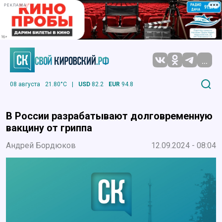
РЕКЛАМА
...
08 августа
21.80°C
|
USD
82.2
EUR
94.8
В России разрабатывают долговременную
вакцину от гриппа
Андрей Бордюков
12.09.2024 - 08:04