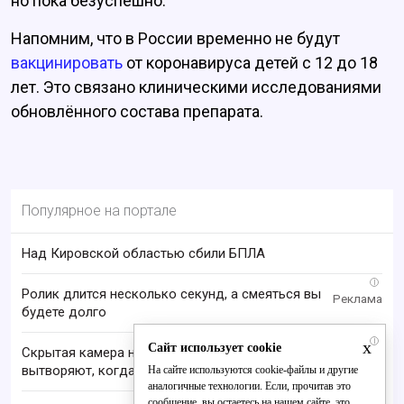
но пока безуспешно.
Напомним, что в России временно не будут
вакцинировать
от коронавируса детей с 12 до 18
лет. Это связано клиническими исследованиями
обновлённого состава препарата.
Популярное на портале
Над Кировской областью сбили БПЛА
i
Ролик длится несколько секунд, а смеяться вы
будете долго
i
x
Сайт использует cookie
Скрытая камера на пляже Крыма: Что люди
вытворяют, когда их не видят...
На сайте используются cookie-файлы и другие
аналогичные технологии. Если, прочитав это
сообщение, вы остаетесь на нашем сайте, это