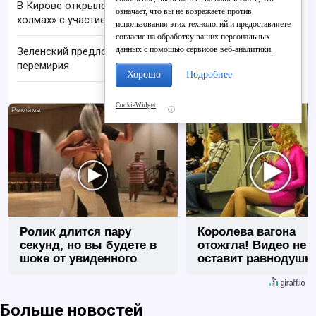
В Кирове открылся V фестиваль «На семи
означает, что вы не возражаете против
холмах» с участием звёзд
использования этих технологий и предоставляете
согласие на обработку ваших персональных
данных с помощью сервисов веб-аналитики.
Зеленский предложил России три варианта
перемирия
Хорошо
Подробнее
CookieWidget
i
Ролик длится пару
Королева вагона
секунд, но вы будете в
отожгла! Видео не
шоке от увиденного
оставит равнодуш
Больше новостей