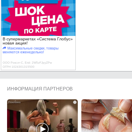
В супермаркетах «Система Глобус»
новая акция!
Максимальные скидки, товары
меняются еженедельно!
ООО Роксэт-С, Erid: 2W5zFJpyZPw
ОГРН 1024301315500
ИНФОРМАЦИЯ ПАРТНЕРОВ
i