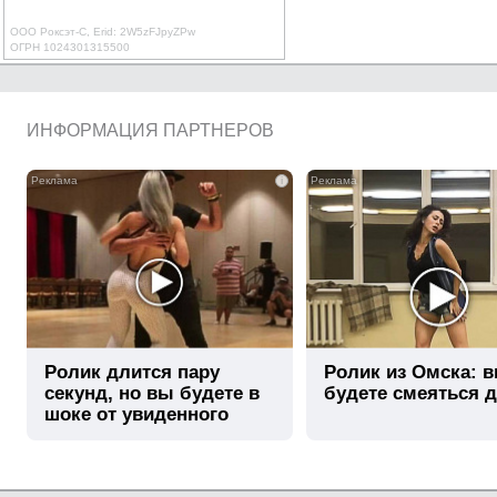
ООО Роксэт-С, Erid: 2W5zFJpyZPw
ОГРН 1024301315500
ИНФОРМАЦИЯ ПАРТНЕРОВ
i
Ролик длится пару
Ролик из Омска: 
секунд, но вы будете в
будете смеяться 
шоке от увиденного