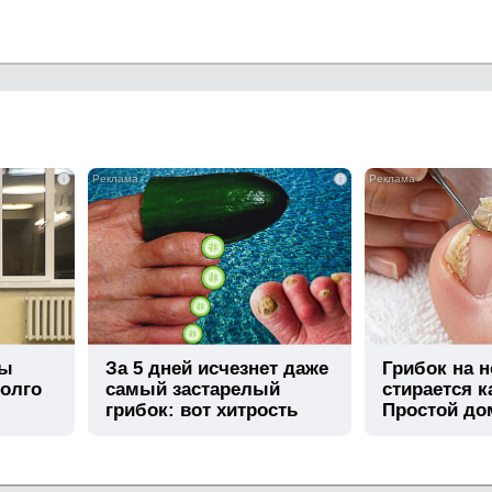
i
i
вы
За 5 дней исчезнет даже
Грибок на н
долго
самый застарелый
стирается к
грибок: вот хитрость
Простой д
метод