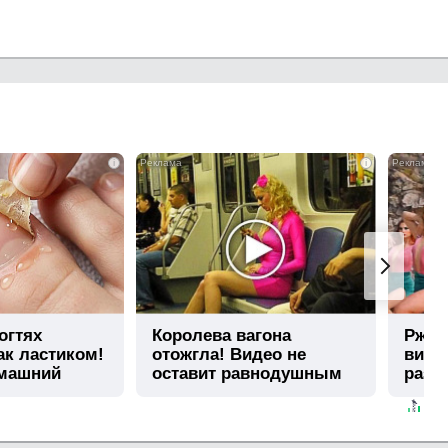
i
i
огтях
Королева вагона
Ржу н
ак ластиком!
отожгла! Видео не
виде
омашний
оставит равнодушным
раз