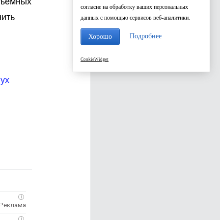
дъёмных
согласие на обработку ваших персональных
нить
данных с помощью сервисов веб-аналитики.
Подробнее
Хорошо
CookieWidget
вух
i
i