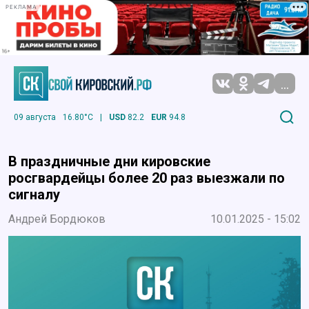
РЕКЛАМА
...
09 августа
16.80°C
|
USD
82.2
EUR
94.8
В праздничные дни кировские
росгвардейцы более 20 раз выезжали по
сигналу
Андрей Бордюков
10.01.2025 - 15:02