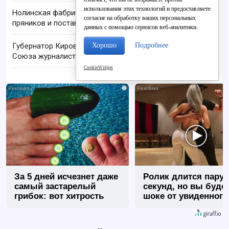
использования этих технологий и предоставляете
Нолинская фабрика расширяет производство
согласие на обработку ваших персональных
пряников и поставки
данных с помощью сервисов веб-аналитики.
Хорошо
Подробнее
Губернатор Кировской области получил медаль
Союза журналистов России
CookieWidget
i
За 5 дней исчезнет даже
Ролик длится пару
самый застарелый
секунд, но вы будет
грибок: вот хитрость
шоке от увиденного