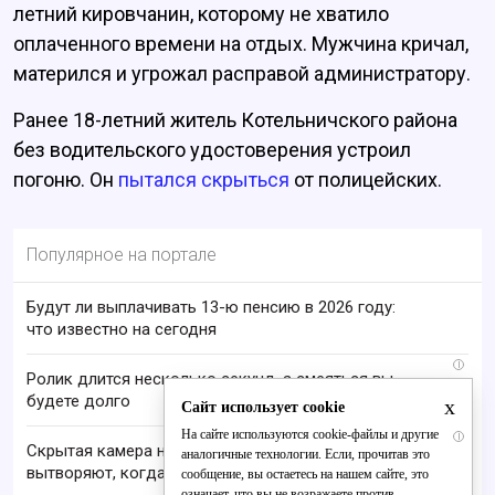
летний кировчанин, которому не хватило
оплаченного времени на отдых. Мужчина кричал,
матерился и угрожал расправой администратору.
Ранее 18-летний житель Котельничского района
без водительского удостоверения устроил
погоню. Он
пытался скрыться
от полицейских.
Популярное на портале
Будут ли выплачивать 13-ю пенсию в 2026 году:
что известно на сегодня
i
Ролик длится несколько секунд, а смеяться вы
будете долго
x
Сайт использует cookie
На сайте используются cookie-файлы и другие
i
Скрытая камера на пляже Крыма: Что люди
аналогичные технологии. Если, прочитав это
вытворяют, когда их не видят...
сообщение, вы остаетесь на нашем сайте, это
означает, что вы не возражаете против